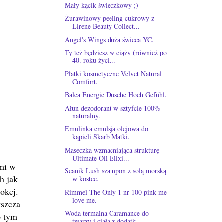
Mały kącik świeczkowy ;)
Żurawinowy peeling cukrowy z
Lirene Beauty Collect...
Angel's Wings duża świeca YC.
Ty też będziesz w ciąży (również po
40. roku życi...
Płatki kosmetyczne Velvet Natural
Comfort.
Balea Energie Dusche Hoch Gefühl.
Ałun dezodorant w sztyfcie 100%
naturalny.
Emulinka emulsja olejowa do
kąpieli Skarb Matki.
Maseczka wzmacniająca strukturę
Ultimate Oil Elixi...
ami w
Seanik Lush szampon z solą morską
h jak
w kostce.
okej.
Rimmel The Only 1 nr 100 pink me
love me.
yszcza
Woda termalna Caramance do
o tym
twarzy i ciała z dodatk...