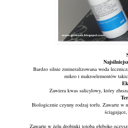
Najsilniejs
Bardzo silnie zmineralizowana woda lecznicz
mikro i makroelementów takich
Ek
Zawiera kwas salicylowy, który złuszc
Te
Biologicznie czynny rodzaj torfu. Zawarte w n
ściągające,
Zawarte w żelu drobinki jojoba głęboko oczysz