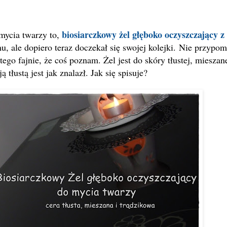
biosiarczkowy żel głęboko oczyszczający z
mycia twarzy to,
 ale dopiero teraz doczekał się swojej kolejki.
Nie przypo
atego fajnie, że coś poznam. Że
l jest do skóry tłustej, mieszane
 tłustą jest jak znalazł. Jak się spisuje?