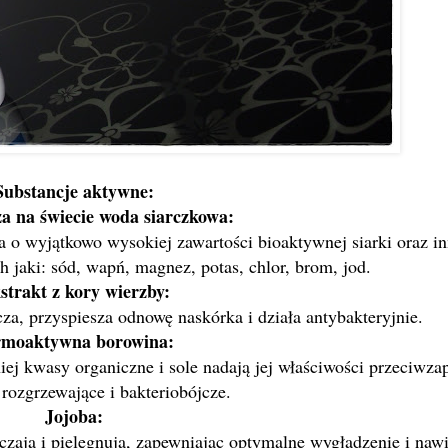
Substancje aktywne:
za na świecie woda siarczkowa:
a o wyjątkowo wysokiej zawartości bioaktywnej siarki oraz i
 jaki: sód, wapń, magnez, potas, chlor, brom, jod.
strakt z kory wierzby:
za, przyspiesza odnowę naskórka i działa antybakteryjnie.
rmoaktywna borowina:
iej kwasy organiczne i sole nadają jej właściwości przeciwza
 rozgrzewające i bakteriobójcze.
Jojoba:
czają i pielęgnują, zapewniając optymalne wygładzenie i nawi