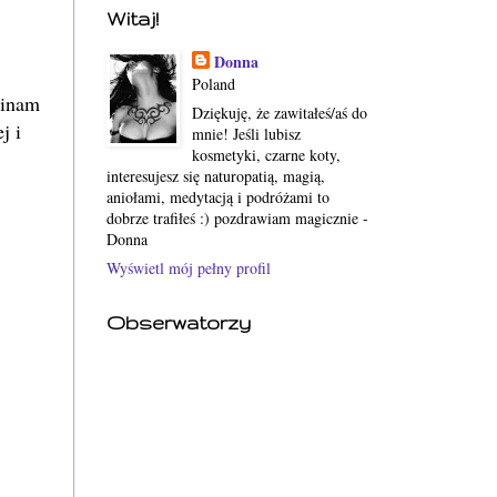
Witaj!
Donna
Poland
minam
Dziękuję, że zawitałeś/aś do
j i
mnie! Jeśli lubisz
kosmetyki, czarne koty,
interesujesz się naturopatią, magią,
aniołami, medytacją i podróżami to
dobrze trafiłeś :) pozdrawiam magicznie -
Donna
Wyświetl mój pełny profil
Obserwatorzy