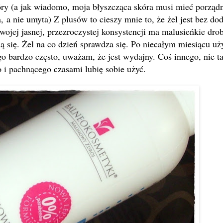
ry (a jak wiadomo, moja błyszcząca skóra musi mieć porząd
,
a nie umyta) Z plusów to cieszy mnie to, że żel jest bez do
wojej jasnej, przezroczystej konsystencji ma malusień
kie dro
 się. Żel na co dzień sprawdza się. Po niecałym miesiącu u
o bardzo często, uważam, że jest wydajny. Coś innego, nie t
 i pachnącego czasami lubię sobie użyć.