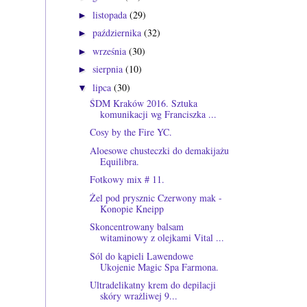
listopada
(29)
►
października
(32)
►
września
(30)
►
sierpnia
(10)
►
lipca
(30)
▼
ŚDM Kraków 2016. Sztuka
komunikacji wg Franciszka ...
Cosy by the Fire YC.
Aloesowe chusteczki do demakijażu
Equilibra.
Fotkowy mix # 11.
Żel pod prysznic Czerwony mak -
Konopie Kneipp
Skoncentrowany balsam
witaminowy z olejkami Vital ...
Sól do kąpieli Lawendowe
Ukojenie Magic Spa Farmona.
Ultradelikatny krem do depilacji
skóry wrażliwej 9...