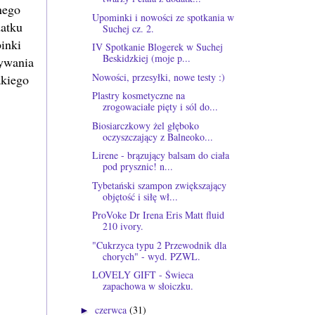
nego
Upominki i nowości ze spotkania w
datku
Suchej cz. 2.
binki
IV Spotkanie Blogerek w Suchej
Beskidzkiej (moje p...
żywania
Nowości, przesyłki, nowe testy :)
akiego
Plastry kosmetyczne na
zrogowaciałe pięty i sól do...
Biosiarczkowy żel głęboko
oczyszczający z Balneoko...
Lirene - brązujący balsam do ciała
pod prysznic! n...
Tybetański szampon zwiększający
objętość i siłę wł...
ProVoke Dr Irena Eris Matt fluid
210 ivory.
"Cukrzyca typu 2 Przewodnik dla
chorych" - wyd. PZWL.
LOVELY GIFT - Świeca
zapachowa w słoiczku.
czerwca
(31)
►