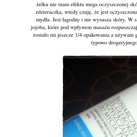
żelku nie mam efektu mega oczyszczonej skó
zdzieraczka, wtedy czuję, że jest oczyszczona
mydła. Jest łagodny i nie wysusza skóry. W s
jojoba, które pod wpływem masażu rozpuszczają
zostało mi jeszcze 1/4 opakowania a używam g
typowo drogeryjnego