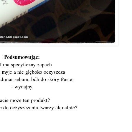
Podsumowując:
l ma specyficzny zapach
e myje a nie głęboko oczyszcza
admiar sebum, bdb do skóry tłustej
- wydajny
acie może ten produkt?
 do oczyszczania twarzy aktualnie?