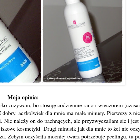
Moja opinia:
ybko zużywam, bo stosuję codziennie rano i wieczorem (czas
yć dobry, aczkolwiek dla mnie ma małe minusy. Pierwszy z nic
i. Nie należy on do pachnących, ale przyzwyczaiłam się i jest 
iskowe kosmetyki. Drugi minusik jak dla mnie to żel nie ocz
a. Żebym oczyściła mocniej twarz potrzebuje peelingu, tu p