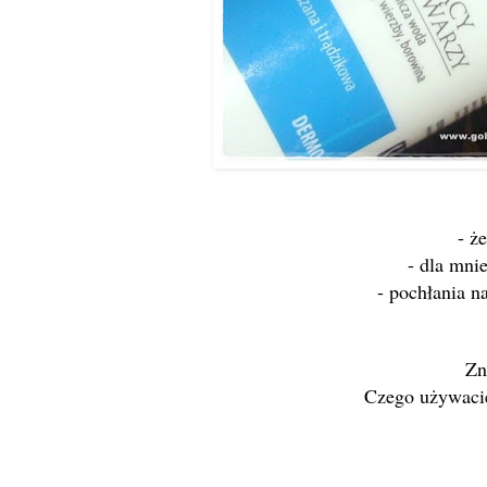
- ż
e
- dla mni
- pochłania n
Zn
Czego używacie