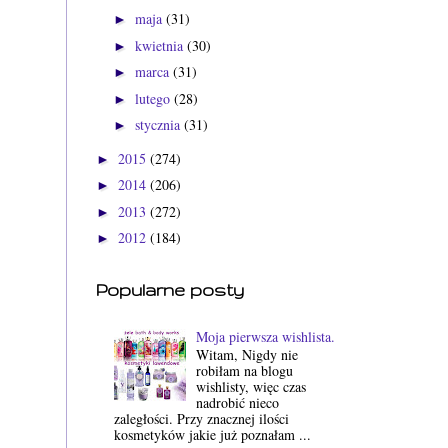
maja
(31)
►
kwietnia
(30)
►
marca
(31)
►
lutego
(28)
►
stycznia
(31)
►
2015
(274)
►
2014
(206)
►
2013
(272)
►
2012
(184)
►
Popularne posty
Moja pierwsza wishlista.
Witam, Nigdy nie
robiłam na blogu
wishlisty, więc czas
nadrobić nieco
zaległości. Przy znacznej ilości
kosmetyków jakie już poznałam ...