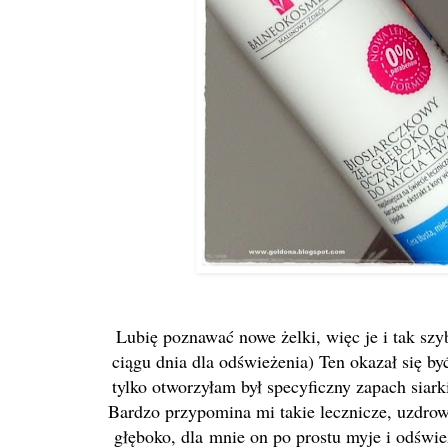
Lubię poznawać nowe żelki, więc je i tak sz
ciągu dnia dla odświeżenia) Ten okazał się b
tylko otworzyłam był specyficzny zapach siark
Bardzo przypomina mi takie lecznicz
e, uzdrow
głęboko, dla
mnie on po prostu myje i odśwież