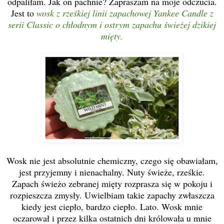
odpaliłam. Jak on pachnie? Zapraszam na moje odczucia.
Jest to
wosk z rześkiej linii zapachowej Yankee Candle z
serii Classic o chłodnym i ostrym zapachu świeżej dzikiej
mięty.
Wosk nie jest absolutnie chemiczny, czego się obawiałam,
jest przyjemny i nienachalny. Nuty świeże, rześkie.
Zapach świeżo zebranej mięty rozprasza się w pokoju i
rozpieszcza zmysły. Uwielbiam takie zapachy zwłaszcza
kiedy jest ciepło, bardzo ciepło. Lato. Wosk mnie
oczarował i przez kilka ostatnich dni królowała u mnie